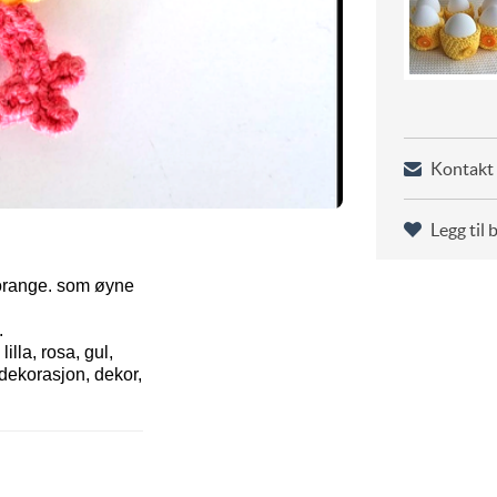
Kontakt 
Legg til 
g orange. som øyne
.
lla, rosa, gul,
 dekorasjon, dekor,