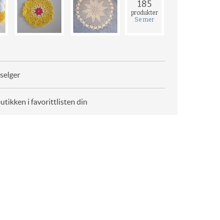
185
produkter
Se mer
selger
butikken i favorittlisten din