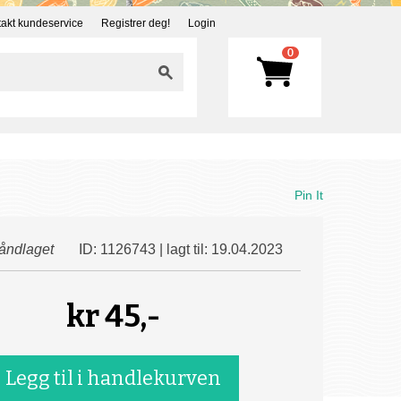
akt kundeservice
Registrer deg!
Login
0
Pin It
åndlaget
ID: 1126743 | lagt til: 19.04.2023
kr
45,-