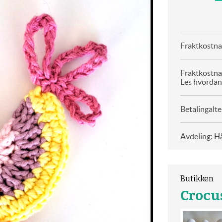
Fraktkostnad
Fraktkostna
Les hvordan
Betalingalte
Avdeling: H
Butikken
Crocus