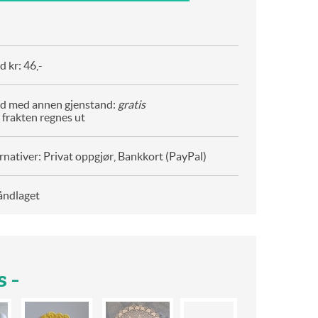
 kr: 46,-
d med annen gjenstand:
gratis
 frakten regnes ut
rnativer: Privat oppgjør, Bankkort (PayPal)
åndlaget
 -