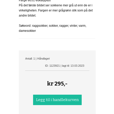
Farge 8051 eukalyptus
På det første bildet ser sokkene mer grå ut enn de er i
virkeligheten. Fargen er mer grågrønn slik som på det
andre bildet.
Søkeord: raggsokker, sokker, ragger, vinter, varm,
damesokker
Antall: 1 |
Håndlaget
ID: 1123921 | lagt til: 13.03.2023
kr
295,-