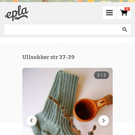
0
Ullsokker str 37-39
2 / 2