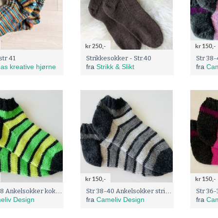
kr 250,-
kr 150,-
str 41
Strikkesokker - Str.40
as kreative hjørne
fra
Strikk & Slikt
fra
Cam
kr 150,-
kr 150,-
Str 36-38 Ankelsokker koksgrå med gule og grønne striper
Str 38-40 Ankelsokker stripete grånyanser
eliv Design
fra
Cameliv Design
fra
Cam