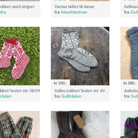
okker med striper
Varme tøfler til dame
Selbuso
fra
fra
lisbethbotnan
fra
Gul
kr 350,-
kr 280,-
Selbu sokker/ lester str. 43/44
ker/ lester str. 38/39
Ankelso
tråden
fra
Gulltråden
fra
Gul