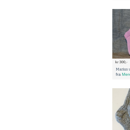
kr 300,-
Marius 
fra
Mere