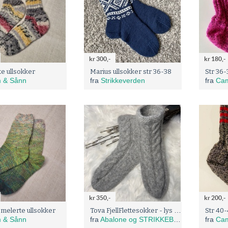
kr 300,-
kr 180,-
ke ullsokker
Marius ullsokker str 36-38
 & Sånn
fra
Strikkeverden
fra
Cam
kr 350,-
kr 200,-
Tova FjellFlettesokker - lys grå
melerte ullsokker
 & Sånn
fra
Abalone og STRIKKEBEA
fra
Cam