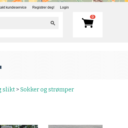
akt kundeservice
Registrer deg!
Login
0
r
 slikt
>
Sokker og strømper