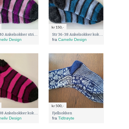
kr 150,-
Str 38-40 Ankelsokker stripete koksgrå, mørk lilla og lys lilla
Str 36-38 Ankelsokker koksgrå med turkis og lyseblå striper
eliv Design
fra
Cameliv Design
kr 500,-
Str 36-38 Ankelsokker koksgrå med lilla og cerise
Fjellsokken
eliv Design
fra
Tidtrøyte