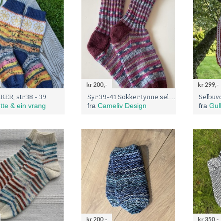
kr 200,-
kr 299,-
Syr 39-41 Sokker tynne selvmønstrete
ER, str.38 - 39
Selbuv
ette & ein vrang
fra
Cameliv Design
fra
Gul
kr 200,-
kr 350,-