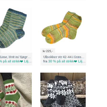
kr 225,-
Grønn, Lime, Hvit m/ Sjøgrønn. Str 38 - 42. Tova supertykke ullsokker
Ullsokker str 42-44 i Grønn og Gul
 all strikk❤️ Liljekonvall Håndarbeid.
fra
30 % på all strikk❤️ Liljekonvall Håndarbeid.