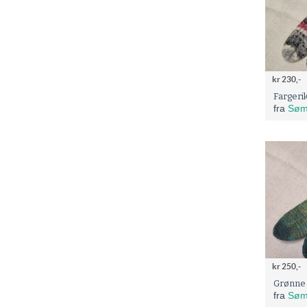
kr 230,-
Fargeri
fra
Søm
kr 250,-
Grønne 
fra
Søm