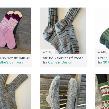
kr 180,-
kr 440,-
Str 36/37 Sokker grå med småstriper
ullsokker str. D40-42
the's garnkurv
fra
Cameliv Design
fra
30 % på