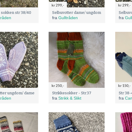
kr 299,-
kr 299,-
sokken str 38/40
Selbuvotter dame/ ungdom
Selbuv
tråden
fra
Gulltråden
fra
Gul
kr 250,-
kr 150,-
tter ungdom/ dame
Strikkesokker - Str.37
tråden
fra
Strikk & Slikt
fra
Cam