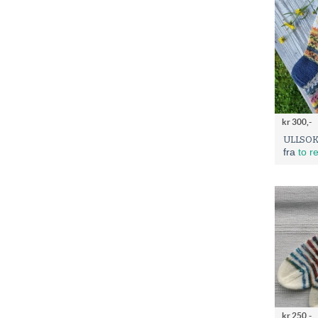
kr 300,-
ULLSOKK
fra
to r
kr 250,-