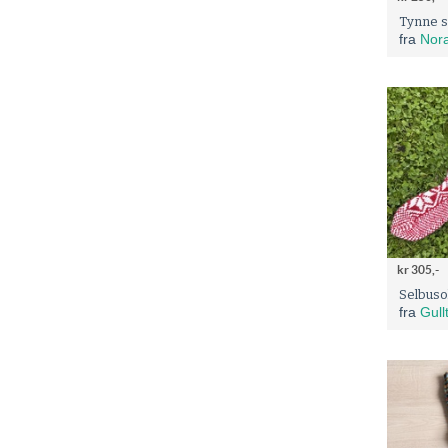
Tynne s
fra
Nora
kr 305,-
Selbusok
fra
Gull