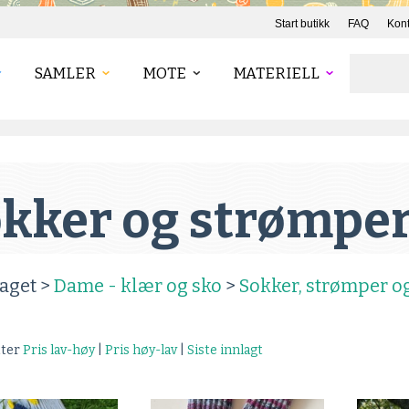
Start butikk
FAQ
Kont
SAMLER
MOTE
MATERIELL
kker og strømpe
aget >
Dame - klær og sko
>
Sokker, strømper og
tter
Pris lav-høy
|
Pris høy-lav
|
Siste innlagt