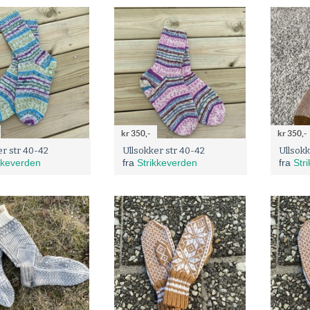
kr 350,-
kr 350,-
er str 40-42
Ullsokker str 40-42
Ullsokk
kkeverden
fra
Strikkeverden
fra
Str