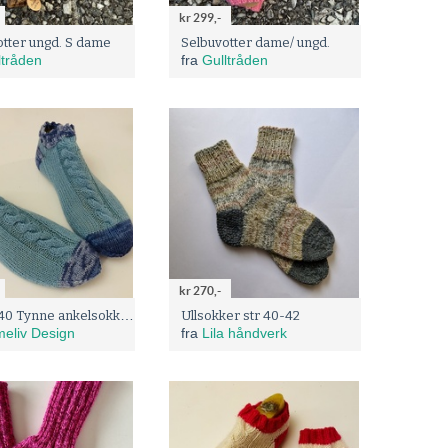
kr 299,-
otter ungd. S dame
Selbuvotter dame/ ungd.
ltråden
fra
Gulltråden
kr 270,-
Str 38-40 Tynne ankelsokker lys blå med blåmelert
Ullsokker str 40-42
eliv Design
fra
Lila håndverk