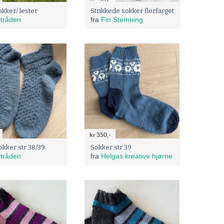
kker/ lester
Strikkede sokker flerfarget
ltråden
fra
Fin Stemning
kr 350,-
kker str 38/39
Sokker str 39
ltråden
fra
Helgas kreative hjørne