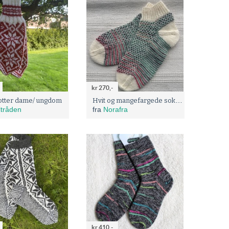
kr 270,-
Hvit og mangefargede sokker med broken seed-mønster
otter dame/ ungdom
ltråden
fra
Norafra
kr 410,-