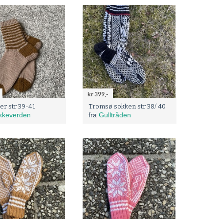
kr 399,-
er str 39-41
Tromsø sokken str 38/ 40
ikkeverden
fra
Gulltråden