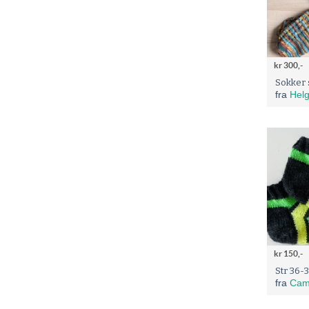
kr 300,-
Sokker 
fra
Helg
kr 150,-
fra
Cam