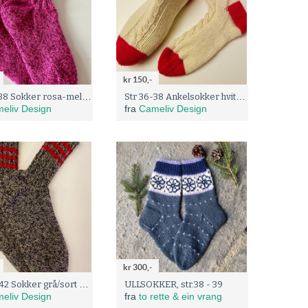
kr 150,-
Str 36-38 Sokker rosa-melerte
Str 36-38 Ankelsokker hvite og cerise
eliv Design
fra
Cameliv Design
kr 300,-
Str 40-42 Sokker grå/sort spraglete med røde striper
ULLSOKKER, str.38 - 39
eliv Design
fra
to rette & ein vrang