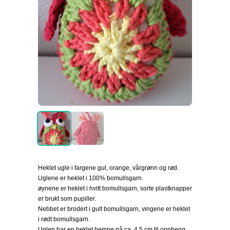
Heklet ugle i fargene gul, orange, vårgrønn og rød.
Uglene er heklet i 100% bomullsgarn.
øynene er heklet i hvitt bomullsgarn, sorte plastknapper
er brukt som pupiller.
Nebbet er brodert i gult bomullsgarn, vingene er heklet
i rødt bomullsgarn.
Uglen har en heklet hempe på ca. 4,5 cm til oppheng.