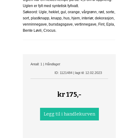
Uglen er fylt med syntetisk fyllvatt.
Søkeord: Ugle, heklet, gul, orange, vårgrønn, rød, sorte,
sort, plastknapp, knapp, hus, hjem, interiør, dekorasjon,
venninnegave, bursdagsgave, vertinnegave, Fint, Epla,
Bente Løvli, Crocus.
Antall: 1 |
Håndlaget
ID: 1121484 | lagt til: 12.02.2023
kr
175,-