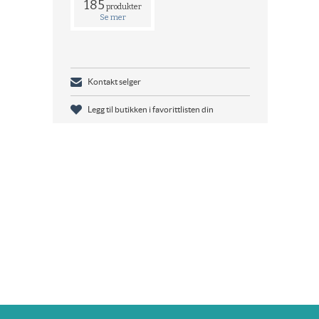
185
produkter
Se mer
Kontakt selger
Legg til butikken i favorittlisten din