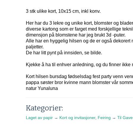
3 stk ulike kort, 10x15 cm, inkl konv.
Her har du 3 lekre og unike kort, blomster og blader
diverse kartong som er farget med forskjellige teknikk
dimensjon på blomstene har jeg brukt 3d -puter.
Alle har en hyggelig hilsen og de er også dekorert
paljetter.
De har litt pynt på innsiden, se bilde.
Kjekke å ha til enhver anledning, og du finner ikke
Kort hilsen bursdag fødselsdag fest party venn 
pappa søster bror kvinne mann blomster vår somm
natur Yunaluna
Kategorier:
Laget av papir
→
Kort og invitasjoner
,
Feiring
→
Til Gav