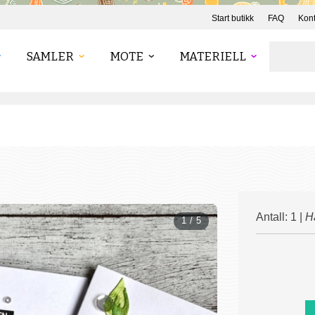
Start butikk
FAQ
Kont
SAMLER
MOTE
MATERIELL
Antall: 1 |
H
1 / 5