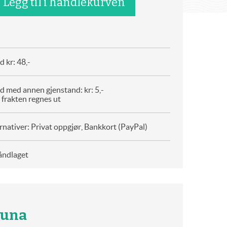
 kr: 48,-
d med annen gjenstand: kr: 5,-
 frakten regnes ut
rnativer: Privat oppgjør, Bankkort (PayPal)
åndlaget
luna