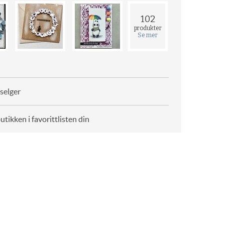
102
produkter
Se mer
selger
butikken i favorittlisten din