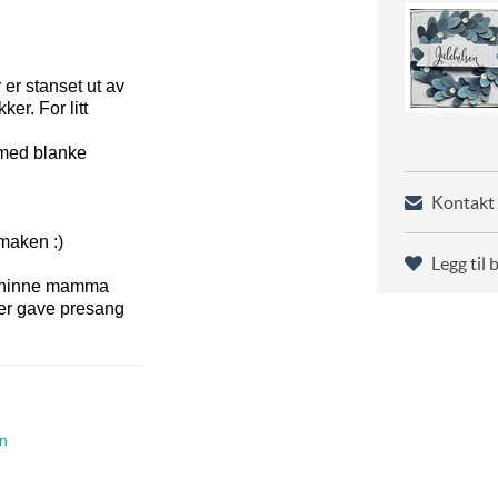
 er stanset ut av
er. For litt
 med blanke
Kontakt 
 maken :)
Legg til 
venninne mamma
er gave presang
en