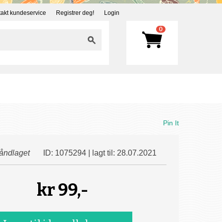
akt kundeservice
Registrer deg!
Login
0
Pin It
åndlaget
ID: 1075294 | lagt til: 28.07.2021
kr
99,-