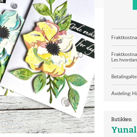
Fraktkostnad
Fraktkostna
Les hvordan
Betalingalte
Avdeling: H
Butikken
Yuna