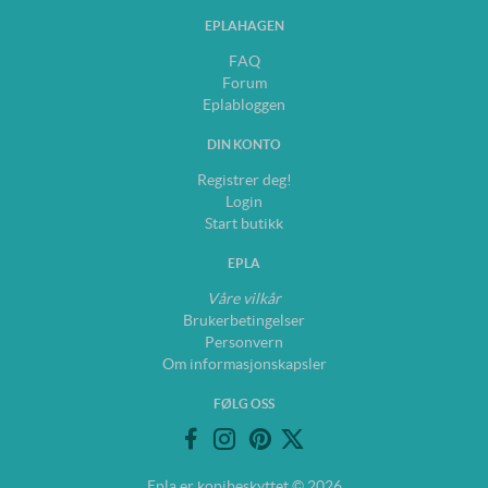
EPLAHAGEN
FAQ
Forum
Eplabloggen
DIN KONTO
Registrer deg!
Login
Start butikk
EPLA
Våre vilkår
Brukerbetingelser
Personvern
Om informasjonskapsler
FØLG OSS
Epla er kopibeskyttet © 2026