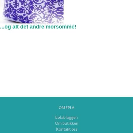
...og alt det andre morsomme!
OM EPLA
Eplabloggen
Om butikken
Kontakt oss