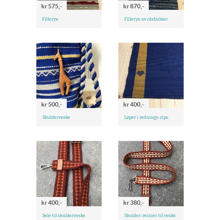
kr 575,-
kr 870,-
Fillerye
Fillerye av olabukser
kr 500,-
kr 400,-
Skulderveske
Løper i rednings-rips.
kr 400,-
kr 380,-
Sele til skulderveske
Skulder-reimer til veske