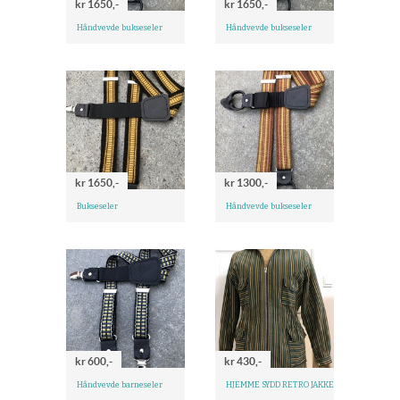
kr 1650,-
kr 1650,-
Håndvevde bukseseler
Håndvevde bukseseler
kr 1650,-
kr 1300,-
Bukseseler
Håndvevde bukseseler
kr 600,-
kr 430,-
Håndvevde barneseler
HJEMME SYDD RETRO JAKKE