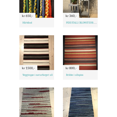
kr 650,-
kr 360,-
P
IDESTALL ( BLOMSTERBORD )
Hårbånd
kr 1500,-
kr 800,-
Veggteppe i naturfarget ull
Brikke i ullspiss