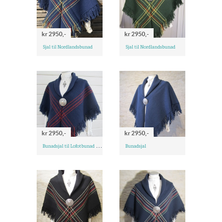
kr 2950,-
kr 2950,-
Sjal til Nordlandsbunad
Sjal til Nordlandsbunad
kr 2950,-
kr 2950,-
B
unadsjal til Lofotbunad og Graffer
Bunadsjal