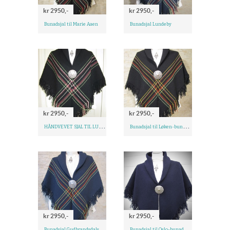
kr 2950,-
kr 2950,-
Bunadsjal til Marie Aaen
Bunadsjal Lundeby
kr 2950,-
kr 2950,-
H
ÅNDVEVET SJAL TIL LUNDEBY
B
unadsjal til Løken-bunad m/fler.
kr 2950,-
kr 2950,-
B
unadsjal Gudbrandsdals festdrakt
Bunadsjal til Oslo-bunad