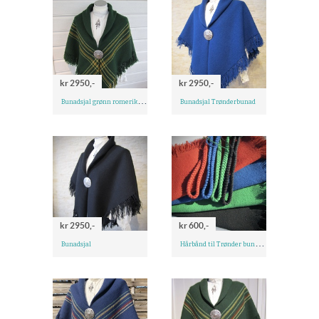
kr 2950,-
kr 2950,-
B
unadsjal grønn romeriksbunad
Bunadsjal Trønderbunad
kr 2950,-
kr 600,-
H
årbånd til Trønder bunader
Bunadsjal