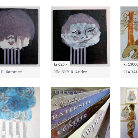
kr 625,-
kr 13000
KY R. Kammen
lille SKY R. Andre
HARA