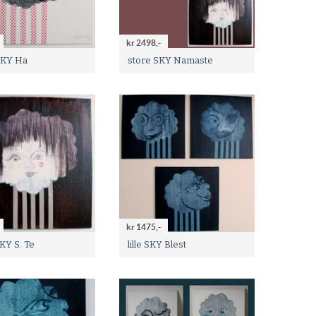
kr 2498,-
SKY Ha
store SKY Namaste
kr 1475,-
KY S. Te
lille SKY Blest