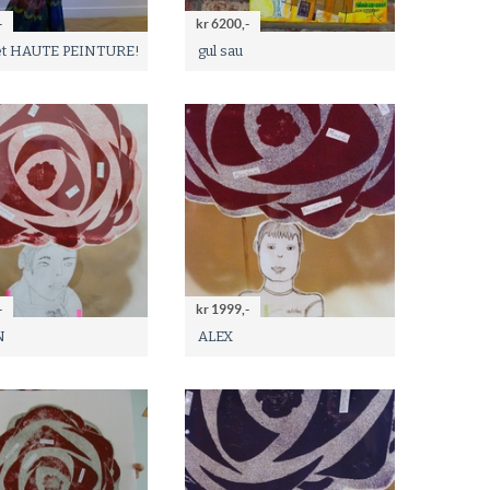
-
kr 6200,-
get HAUTE PEINTURE!
gul sau
-
kr 1999,-
N
ALEX