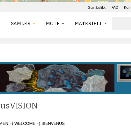
Start butikk
FAQ
Kont
SAMLER
MOTE
MATERIELL
LusVISION
EN =) WELCOME =) BIENVENUS