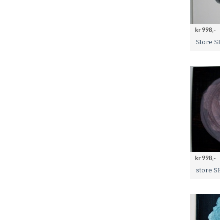
kr 998,-
Store S
kr 998,-
store S