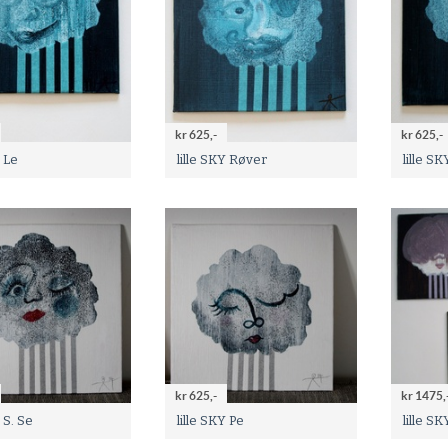
kr 625,-
kr 625,-
Y Le
lille SKY Røver
lille S
kr 625,-
kr 1475,
Y S. Se
lille SKY Pe
lille S