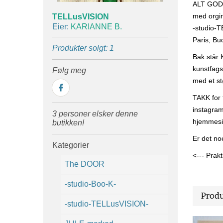
ALT GO
med orgin
TELLusVISION
Eier:
KARIANNE B.
-studio-
Paris, Bu
Produkter solgt: 1
Bak står
kunstfags
Følg meg
med et stø
TAKK for 
instagram:
3 personer elsker denne
hjemmesi
butikken!
Er det no
Kategorier
<--- Prak
The DOOR
-studio-Boo-K-
Produ
-studio-TELLusVISION-