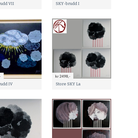
udd VII
SKY-brudd I
-
kr 2498,-
udd IV
Store SKY La