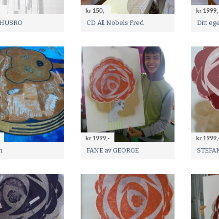
-
kr 150,-
kr 1999,
 HUSRO
CD All Nobels Fred
Ditt e
kr 1999,-
kr 1999,
n
FANE av GEORGE
STEFA