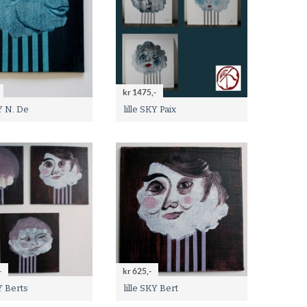
kr 1475,-
KY N. De
lille SKY Paix
-
kr 625,-
KY Berts
lille SKY Bert