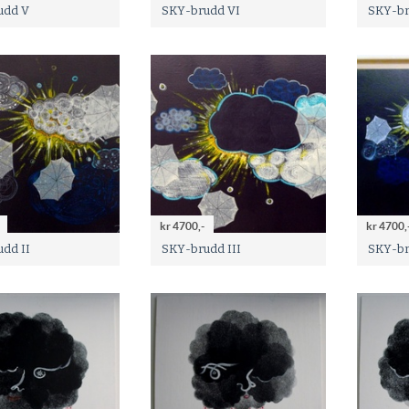
udd V
SKY-brudd VI
SKY-br
kr 4700,-
kr 4700,
dd II
SKY-brudd III
SKY-br