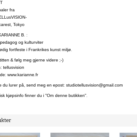
DT
aler fra
TELLusVISION-
carest, Tokyo
 KARIANNE B. :
pedagog og kulturviter
dig fortfeste i Frankrikes kunst miljø.
titten & følg meg gjerne videre ;-)
 tellusvision
de: www.karianne.fr
e du lurer på, send meg en epost: studiotellusvision@gmail.com
tisk kjøpsinfo finner du i "Om denne butikken".
kter