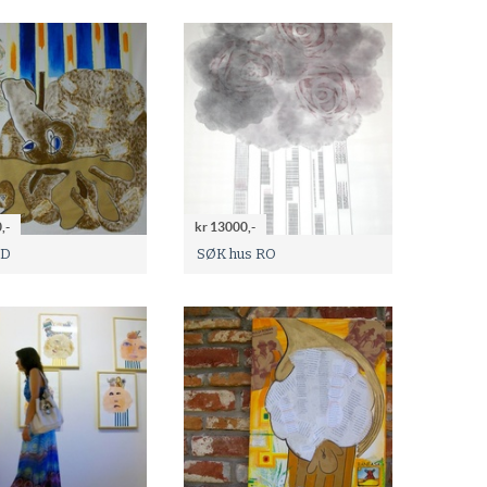
,-
kr 13000,-
LD
SØK hus RO