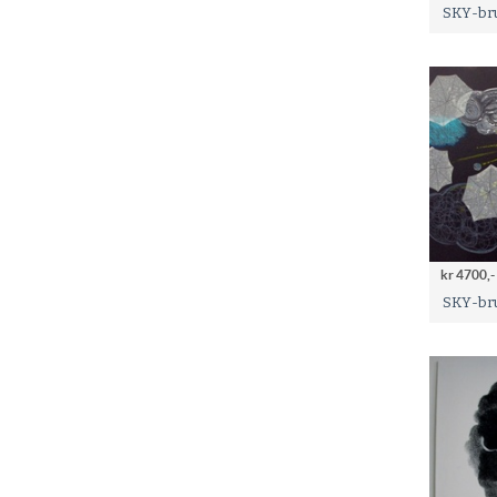
SKY-br
kr 4700,-
SKY-bru