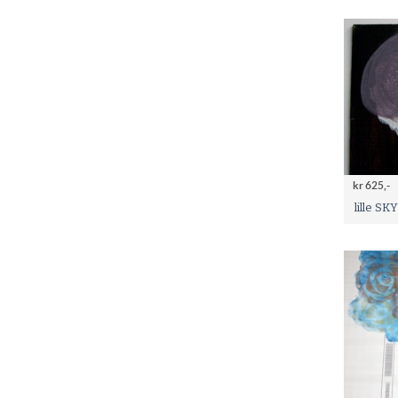
kr 625,-
lille S