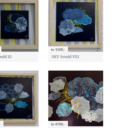
kr 1500,-
udd XI
SKY-brudd VIII
-
kr 4700,-