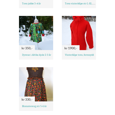
T
ova vinterkåpe str L-XLkr 1500
Tova jakke 3-4 år
kr 350,-
kr 1900,-
Dyrene i Afrika kjole 2-3 år
Vinterkåpe tova, formsydd
kr 330,-
Blomstereng str 5-6 år