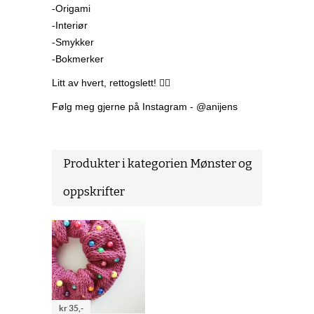
-Origami
-Interiør
-Smykker
-Bokmerker
Litt av hvert, rettogslett! ✌🏻
Følg meg gjerne på Instagram - @anijens
Produkter i kategorien Mønster og
oppskrifter
kr 35,-