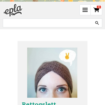
0
Rettogslett