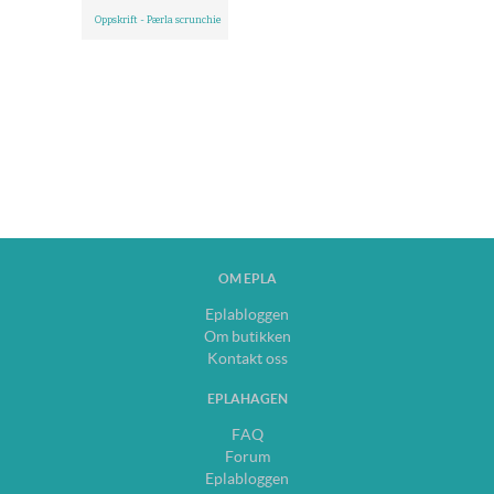
Oppskrift - Pærla scrunchie
OM EPLA
Eplabloggen
Om butikken
Kontakt oss
EPLAHAGEN
FAQ
Forum
Eplabloggen