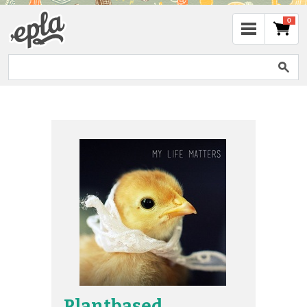
0
Plantbased