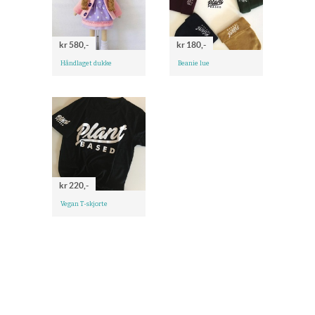
kr 580,-
kr 180,-
Håndlaget dukke
Beanie lue
kr 220,-
Vegan T-skjorte