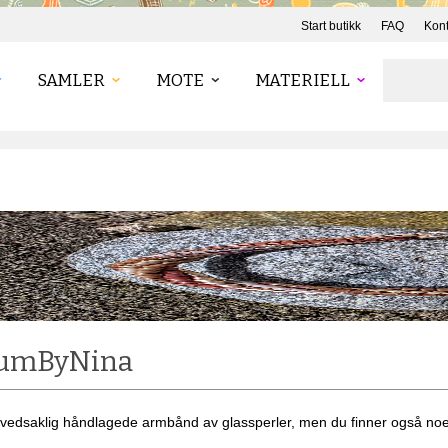
Start butikk
FAQ
Kont
SAMLER
MOTE
MATERIELL
tumByNina
vedsaklig håndlagede armbånd av glassperler, men du finner også noen