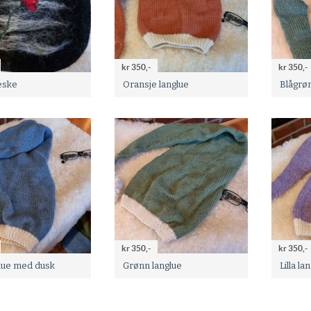
kr 350,-
kr 350,-
eske
Oransje langlue
Blågrøn
kr 350,-
kr 350,-
glue med dusk
Grønn langlue
Lilla la