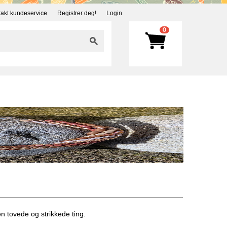
akt kundeservice
Registrer deg!
Login
0
 tovede og strikkede ting.