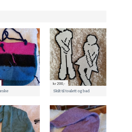
kr 200,-
veske
Skilt til toalett og bad