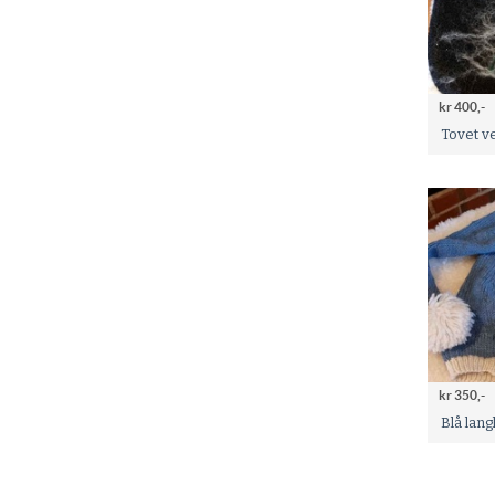
kr 400,-
Tovet v
kr 350,-
Blå lan