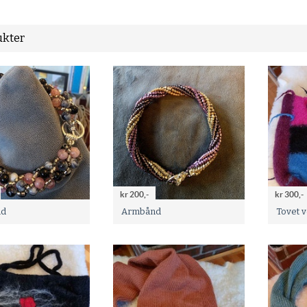
kter
kr 200,-
kr 300,-
nd
Armbånd
Tovet 