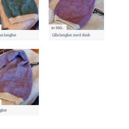
kr 350,-
n langlue
Lilla langlue med dusk
nglue