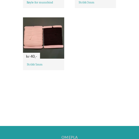
Bøyle for munnbind
Strikk 3mm
kr 40,-
Strikk 5mm
OM EPLA