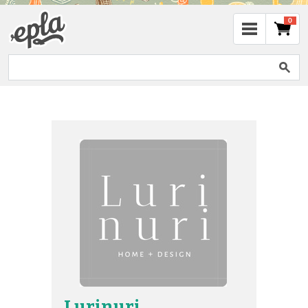
0
Lurinuri