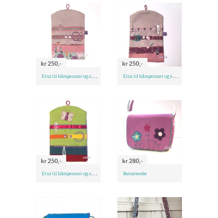
kr 250,-
kr 250,-
E
tui til hårspenner og smykker
E
tui til hårspenner og smykker
kr 250,-
kr 280,-
E
tui til hårspenner og smykker
Barneveske