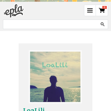
0
LoaLili