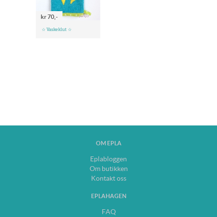
kr 70,-
☆ Vaskeklut ☆
OM EPLA
Eplabloggen
Om butikken
Kontakt oss
EPLAHAGEN
FAQ