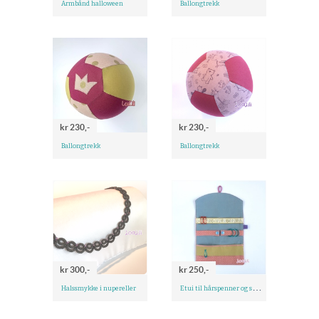
Armbånd halloween
Ballongtrekk
kr 230,-
kr 230,-
Ballongtrekk
Ballongtrekk
kr 300,-
kr 250,-
E
tui til hårspenner og smykker
Halssmykke i nupereller