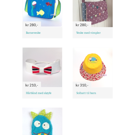
kr 280,-
kr 280,-
Barneveske
Veske med vimpler
kr 210,-
kr 310,-
Hårbånd med sløyfe
Solhatt til barn