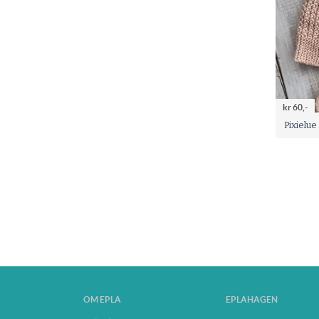
kr 60,-
Pixielue
OM EPLA
EPLAHAGEN