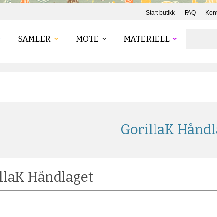
Start butikk
FAQ
Kont
SAMLER
MOTE
MATERIELL
GorillaK Håndl
llaK Håndlaget