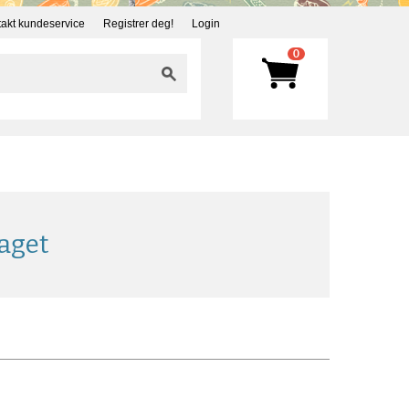
akt kundeservice
Registrer deg!
Login
0
aget