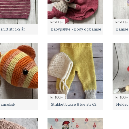
kr 200,-
kr 200,-
shirt str 1-2 år
Babypakke - Body og bamse
Bamse 
kr 100,-
kr 100,-
sansefisk
Strikket bukse & lue str 62