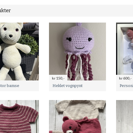
kter
kr 150,-
kr 600,-
stor bamse
Heklet vognpynt
Personl