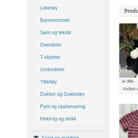
Leketøy
Produ
Barnerommet
Søm og tekstil
Overdeler
T-skjorter
Underdeler
Yttertøy
kr 300,-
Heklet 
Dukker og Dukketøy
Pynt og oppbevaring
Hekling og strikk
Send en melding