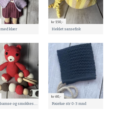
kr 150,-
med klær
Heklet sansefisk
kr 60,-
Heklet bamse og smokkesnor
Pixielue str 0-3 mnd