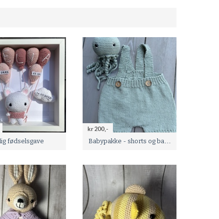
kr 200,-
Babypakke - shorts og bamse
ig fødselsgave