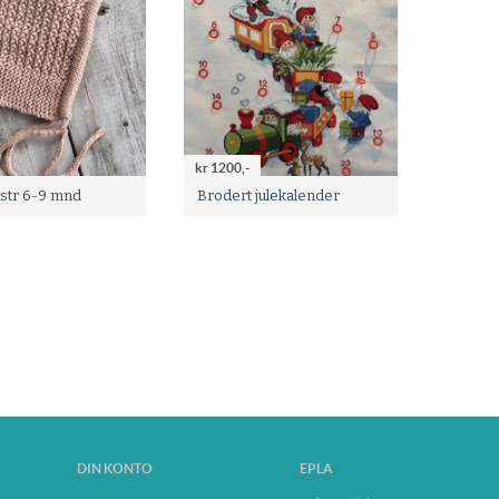
kr 1200,-
 str 6-9 mnd
Brodert julekalender
DIN KONTO
EPLA