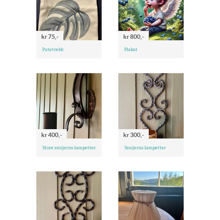
kr 75,-
kr 800,-
Putetrekk
Plakat
kr 400,-
kr 300,-
Store smijerns lampetter
Smijerns lampetter