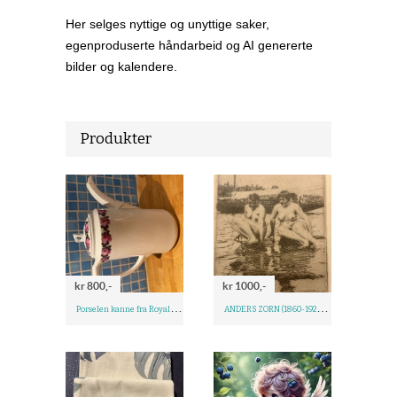
Her selges nyttige og unyttige saker,
egenproduserte håndarbeid og AI genererte
bilder og kalendere.
Produkter
kr 800,-
kr 1000,-
P
orselen kanne fra Royal Bayreuth,
A
NDERS ZORN (1860-1920). Bengtsontrykk