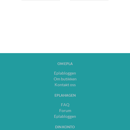
OM EPLA
Eplabloggen
Om butikken
Kontakt oss
EPLAHAGEN
FAQ
Forum
Eplabloggen
DIN KONTO