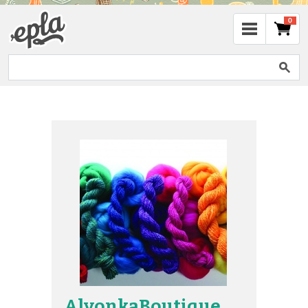
0
AlyonkaBoutique