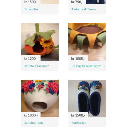
kr 1500,-
kr 750,-
Dametøfler
Trekantsjal "Narsiss"
kr 1200,-
kr 1000,-
E
n seng for katter og små hunder "Solsikke"
Kattehus "Gresskar"
kr 1000,-
kr 1500,-
Kattehus "Vang"
Herretøfler