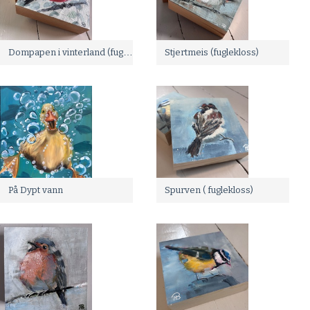
Dompapen i vinterland (fuglekloss)
Stjertmeis (fuglekloss)
På Dypt vann
Spurven ( fuglekloss)