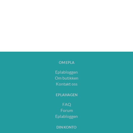
OM EPLA
Eplabloggen
Om butikken
Kontakt oss
EPLAHAGEN
FAQ
Forum
Eplabloggen
DIN KONTO