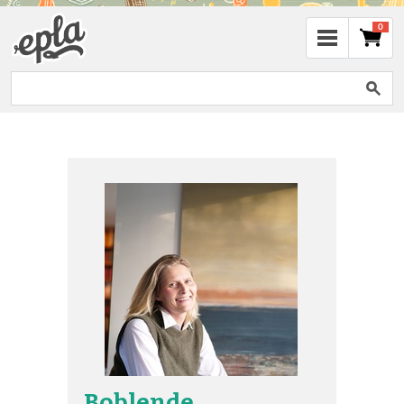
0
Boblende