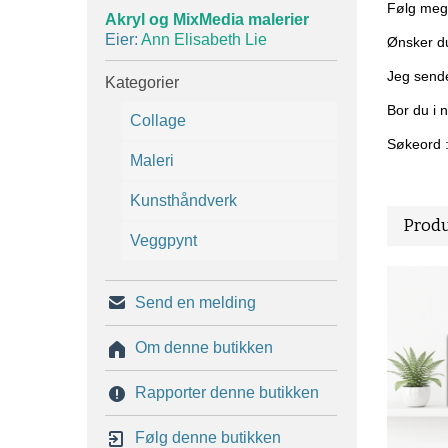
Følg meg
Akryl og MixMedia malerier
Eier:
Ann Elisabeth Lie
Ønsker du
Jeg sende
Kategorier
Bor du i 
Collage
Søkeord :
Maleri
Kunsthåndverk
Produ
Veggpynt
Send en melding
Om denne butikken
Rapporter denne butikken
Følg denne butikken