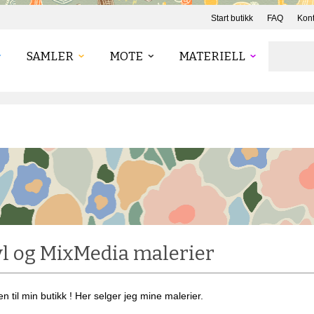
Start butikk
FAQ
Kont
SAMLER
MOTE
MATERIELL
l og MixMedia malerier
 til min butikk ! Her selger jeg mine malerier.