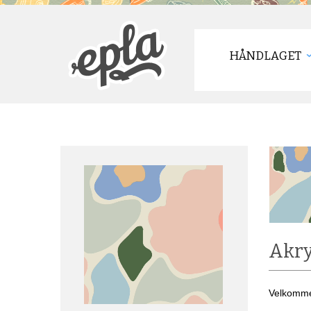
HÅNDLAGET
Akry
Velkommen