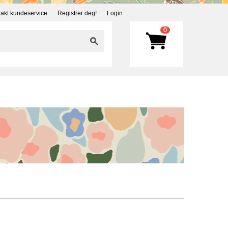
akt kundeservice
Registrer deg!
Login
0