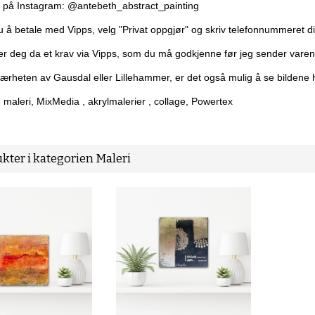
 på Instagram: @antebeth_abstract_painting
 å betale med Vipps, velg "Privat oppgjør" og skriv telefonnummeret ditt
r deg da et krav via Vipps, som du må godkjenne før jeg sender varen
nærheten av Gausdal eller Lillehammer, er det også mulig å se bilden
 maleri, MixMedia , akrylmalerier , collage, Powertex
kter i kategorien Maleri