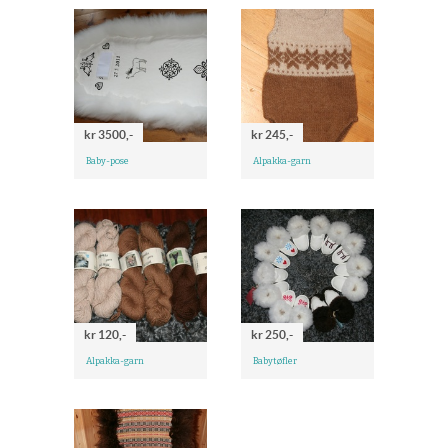
kr 3500,-
kr 245,-
Baby-pose
Alpakka-garn
kr 120,-
kr 250,-
Alpakka-garn
Babytøfler