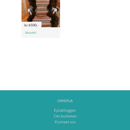
kr 6500,-
Skinnfell
OM EPLA
Eplabloggen
Om butikken
Kontakt oss