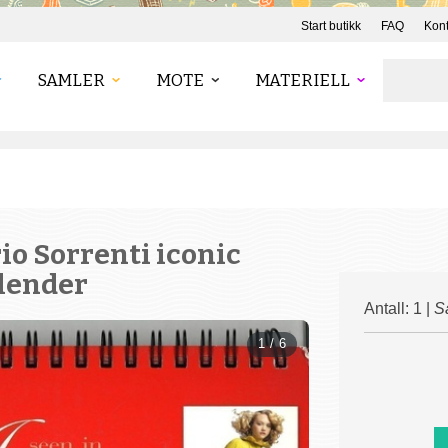
Start butikk
FAQ
Kont
SAMLER
MOTE
MATERIELL
io Sorrenti iconic
alender
Antall: 1 |
S
1 / 6