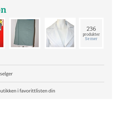
on
236
produkter
Se mer
selger
butikken i favorittlisten din