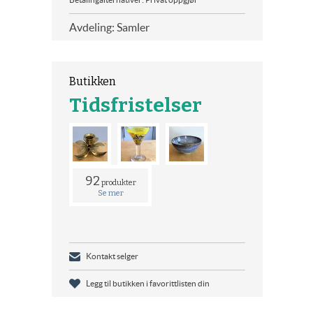
Avdeling: Samler
Butikken
Tidsfristelser
92
produkter
Se mer
Kontakt selger
Legg til butikken i favorittlisten din