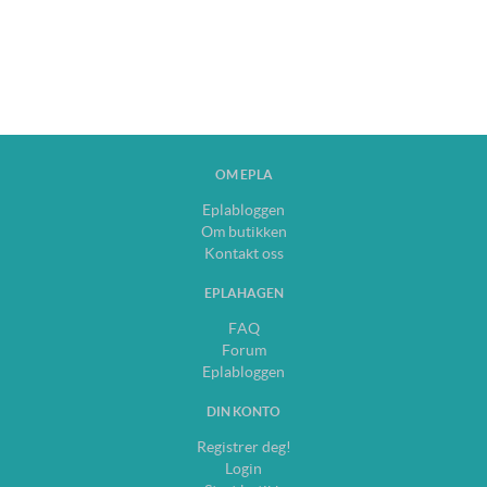
OM EPLA
Eplabloggen
Om butikken
Kontakt oss
EPLAHAGEN
FAQ
Forum
Eplabloggen
DIN KONTO
Registrer deg!
Login