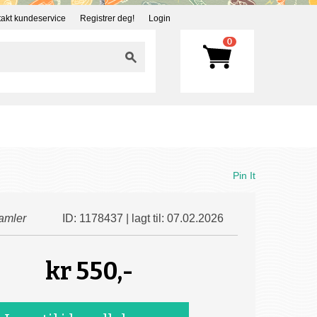
akt kundeservice
Registrer deg!
Login
0
Pin It
amler
ID: 1178437 | lagt til: 07.02.2026
kr
550,-