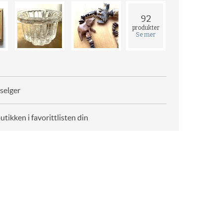
92
produkter
Se mer
selger
butikken i favorittlisten din