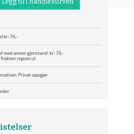
 kr: 76,-
d med annen gjenstand: kr: 76,-
 frakten regnes ut
rnativer: Privat oppgjør
amler
istelser