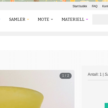
Start butikk
FAQ
Kont
SAMLER
MOTE
MATERIELL
Antall: 1 |
S
1 / 2