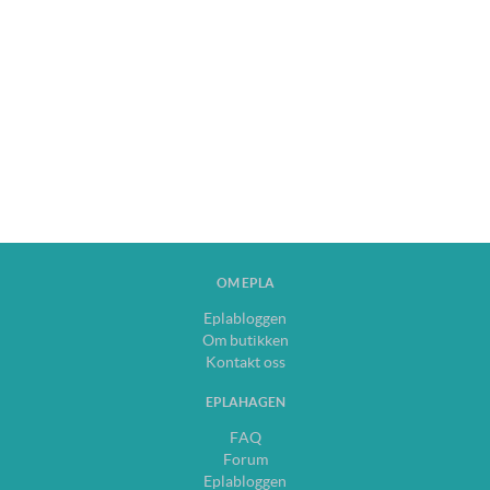
OM EPLA
Eplabloggen
Om butikken
Kontakt oss
EPLAHAGEN
FAQ
Forum
Eplabloggen