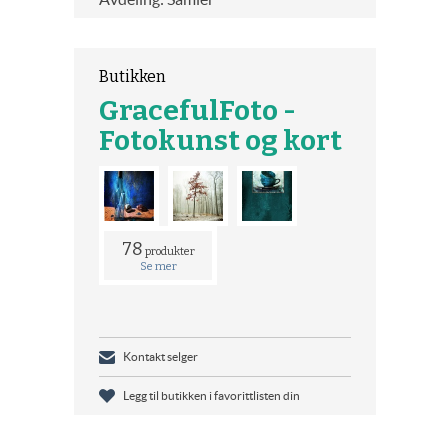
Butikken
GracefulFoto -
Fotokunst og kort
78
produkter
Se mer
Kontakt selger
Legg til butikken i favorittlisten din