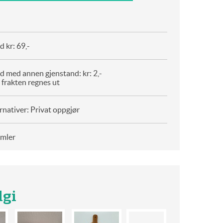
 kr: 69,-
d med annen gjenstand: kr: 2,-
 frakten regnes ut
rnativer: Privat oppgjør
amler
lgi