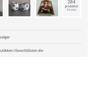
284
produkter
Se mer
selger
butikken i favorittlisten din