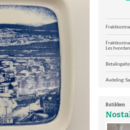
Fraktkostnad
Fraktkostna
Les hvordan
Betalingalte
Avdeling: S
Butikken
Nosta