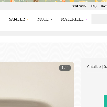
Start butikk
FAQ
Kont
SAMLER
MOTE
MATERIELL
Antall: 5 |
S
1 / 4