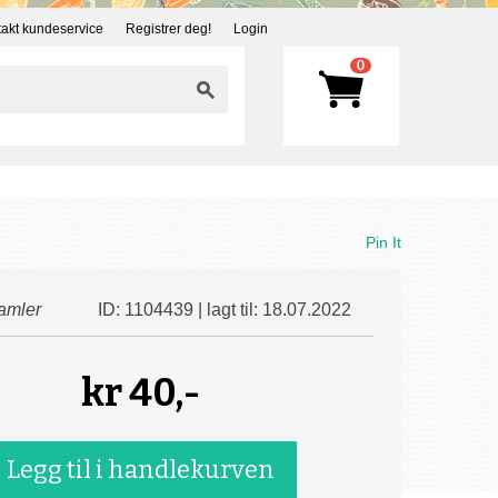
akt kundeservice
Registrer deg!
Login
0
Pin It
amler
ID: 1104439 | lagt til: 18.07.2022
kr
40,-