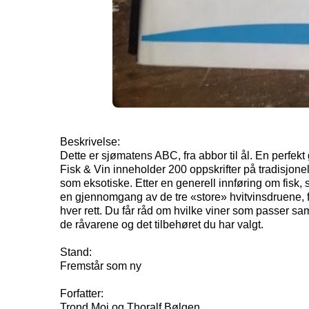
Beskrivelse:
Dette er sjømatens ABC, fra abbor til ål. En perfek
Fisk & Vin inneholder 200 oppskrifter på tradisjonell
som eksotiske. Etter en generell innføring om fisk, s
en gjennomgang av de tre «store» hvitvinsdruene, få
hver rett. Du får råd om hvilke viner som passer 
de råvarene og det tilbehøret du har valgt.
Stand:
Fremstår som ny
Forfatter:
Trond Moi og Thoralf Bølgen