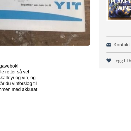
Kontakt 
Legg til 
t gavebok!
e retter så vel
kalldyr og vin, og
r du vinforslag til
sammen med akkurat