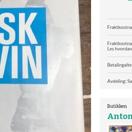
Fraktkostnad
Fraktkostna
Les hvordan
Betalingalte
Avdeling: S
Butikken
Anton