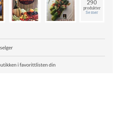
290
produkter
Se mer
selger
butikken i favorittlisten din