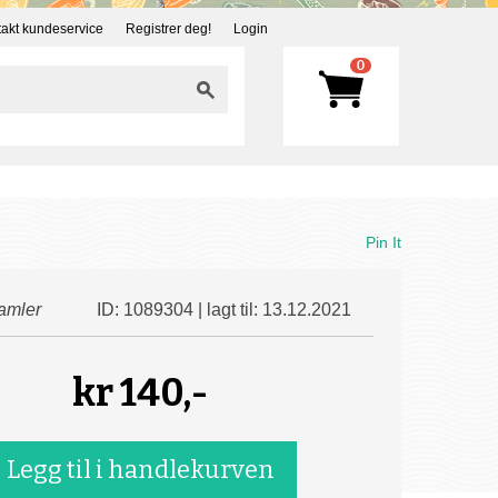
akt kundeservice
Registrer deg!
Login
0
Pin It
amler
ID: 1089304 | lagt til: 13.12.2021
kr
140,-