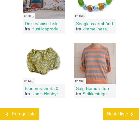
kr 300,-
kr 150,-
Dekke/spise-brikker sett a 2 stk
Seaglass armbånd
fra
Husflidsprodukter Ellen Hov
fra
kimmelinessmykker
kr 130,-
kr 500,-
Bloomer/shorts 0-3 mnd
Salg Bomulls topp (M)
fra
Unnis Hobbyrom
fra
Strikkestugu
Forrige liste
Neste liste