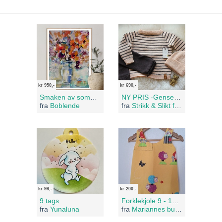
kr 950,-
kr 690,-
Smaken av sommer
NY PRIS -Genser,bukse og lue str. 2år
fra
Boblende
fra
Strikk & Slikt for Barn
kr 99,-
kr 200,-
9 tags
Forklekjole 9 - 12 mnd
fra
Yunaluna
fra
Mariannes butikk