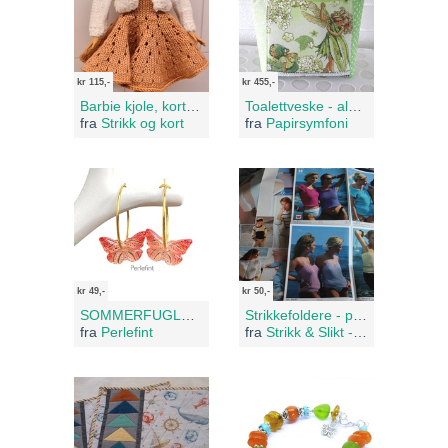
kr 115,-
kr 455,-
Barbie kjole, kort jakke og truse
Toalettveske - alvebarna
fra
Strikk og kort
fra
Papirsymfoni
kr 49,-
kr 50,-
SOMMERFUGLER ørepynt
Strikkefoldere - pinner nr. 2,5 og 3
fra
Perlefint
fra
Strikk & Slikt - Restelager