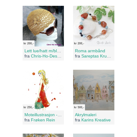
kr 200,-
kr 200,-
Lett lue/hatt m/blomst.
Roma armbånd
fra
Chris-Ho-Design
fra
Sareptas Krukke
kr 250,-
kr 500,-
Moteillustrasjon - Anniken
Akrylmaleri
fra
Frøken Rein
fra
Karins Kreative