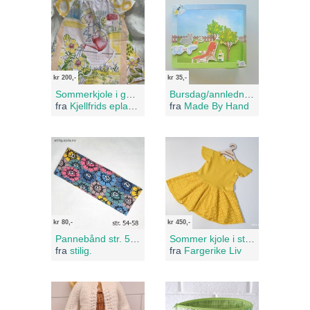
kr 200,-
kr 35,-
Sommerkjole i gult og hvitt - str 3-4 år
Bursdag/annledningskort
fra
Kjellfrids eplabutikk
fra
Made By Hand
kr 80,-
kr 450,-
Pannebånd str. 54-58 (ca 8 år → voksen)
Sommer kjole i str. 98
fra
stilig.
fra
Fargerike Liv