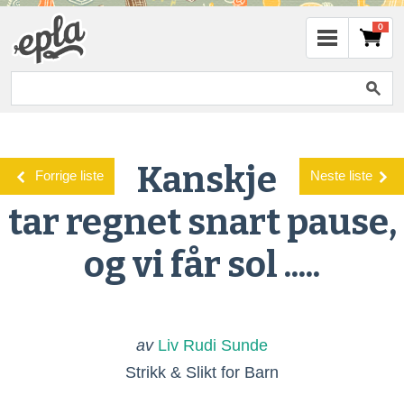
0
Kanskje
Forrige liste
Neste liste
tar regnet snart pause,
og vi får sol .....
av
Liv Rudi Sunde
Strikk & Slikt for Barn