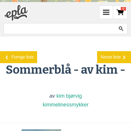
0
Forrige liste
Neste liste
Sommerblå - av kim -
av
kim bjørvig
kimmelinessmykker