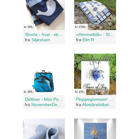
kr 395,-
kr 2700,-
Shorts - hval - str. 92
«Himmelblå» - Slumreteppe sydd i lappeteknikk
fra
Siljestuen
fra
Elin R
kr 200,-
kr 219,-
Delfiner - Mini Portemone
Ploppeglomsen! Lyseblå med mørkeblå prikker. Lysegrønne vinger.
fra
NovemberDesign
fra
Alvetårefolkets adopsjonskontor