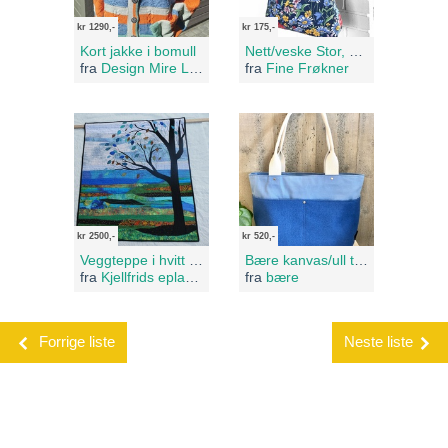
kr 1290,-
kr 175,-
Kort jakke i bomull
Nett/veske Stor, Blomstereng
fra
Design Mire Lofoten
fra
Fine Frøkner
kr 2500,-
kr 520,-
Veggteppe i hvitt og turkis
Bære kanvas/ull totebag
fra
Kjellfrids eplabutikk
fra
bære
Forrige liste
Neste liste