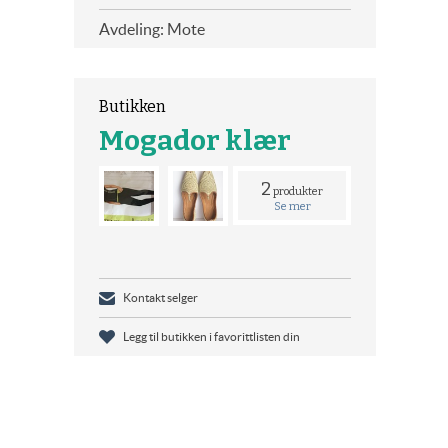
Avdeling: Mote
Butikken
Mogador klær
2
produkter
Se mer
Kontakt selger
Legg til butikken i favorittlisten din