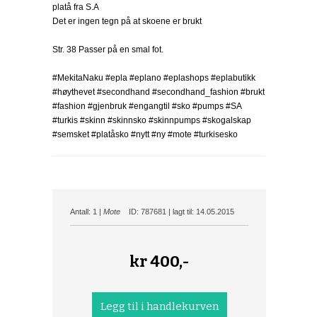
platå fra S.A
Det er ingen tegn på at skoene er brukt
Str. 38 Passer på en smal fot.
#MekitaNaku #epla #eplano #eplashops #eplabutikk
#høythevet #secondhand #secondhand_fashion #brukt
#fashion #gjenbruk #engangtil #sko #pumps #SA
#turkis #skinn #skinnsko #skinnpumps #skogalskap
#semsket #platåsko #nytt #ny #mote #turkisesko
Antall: 1 |
Mote
ID: 787681 | lagt til: 14.05.2015
kr
400,-