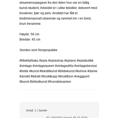
eksamensoppgave fra den tiden hun var en fattig
kunst-student. Arbeidet er i ulike tekstiler, dekorert med
broderier, fjær og pels. Ansiktet har fått et
tredimensjonalt utseende og rammet inn i en bred,
brun treramme.
Høyde: 56 cm
Bredde: 45 cm
Sendes som Norgespakke
#MekitaNaku #epla #eplashop #eplano #eplabutikk
#vintage #vintagequeen #vintagedilla #vintagebevisst
#bilde #kunst #tekstilkunst #bildekunst #kvinne #dame
#ansikt #tekstil #bruktkupp #bruktfunn #veggpynt
#kunst #billedkunst #Kunsteksamen
Antall: 1 |
Samler
ID: 1001820 | lagt til: 05.10.2019