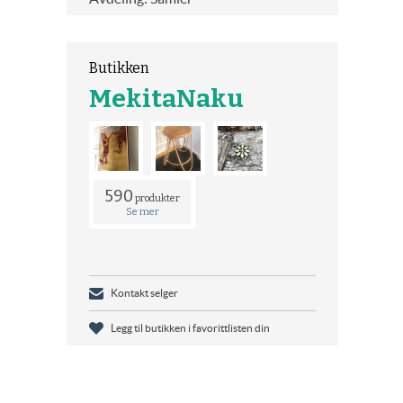
Butikken
MekitaNaku
590
produkter
Se mer
Kontakt selger
Legg til butikken i favorittlisten din