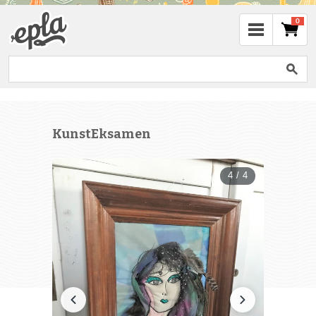
0
KunstEksamen
4 / 4