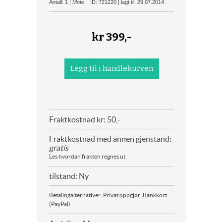
Antall: 1 |
Mote
ID: 721220 | lagt til: 29.07.2014
kr
399,-
Fraktkostnad kr: 50,-
Fraktkostnad med annen gjenstand:
gratis
Les hvordan frakten regnes ut
tilstand: Ny
Betalingalternativer: Privat oppgjør, Bankkort
(PayPal)