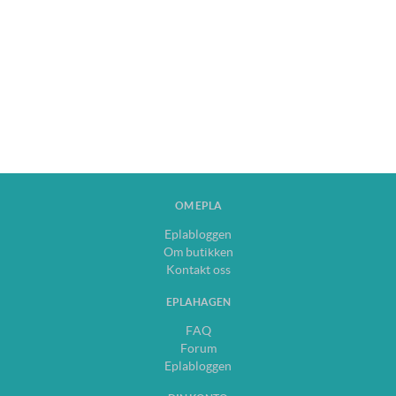
OM EPLA
Eplabloggen
Om butikken
Kontakt oss
EPLAHAGEN
FAQ
Forum
Eplabloggen