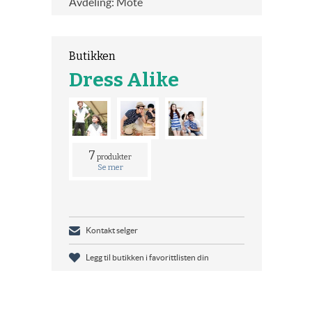
Avdeling: Mote
Butikken
Dress Alike
7
produkter
Se mer
Kontakt selger
Legg til butikken i favorittlisten din