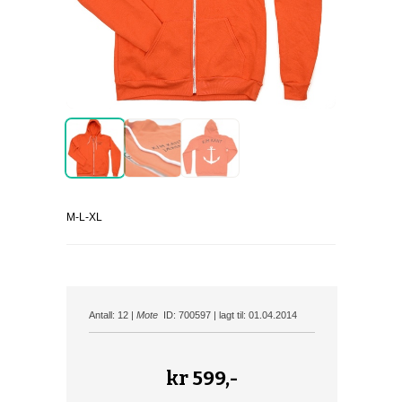
M-L-XL
Antall: 12 |
Mote
ID: 700597 | lagt til: 01.04.2014
kr
599,-