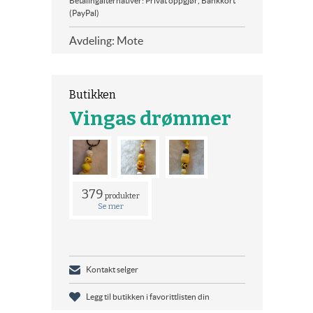
Betalingalternativer: Privat oppgjør, Bankkort
(PayPal)
Avdeling: Mote
Butikken
Vingas drømmer
379
produkter
Se mer
Kontakt selger
Legg til butikken i favorittlisten din