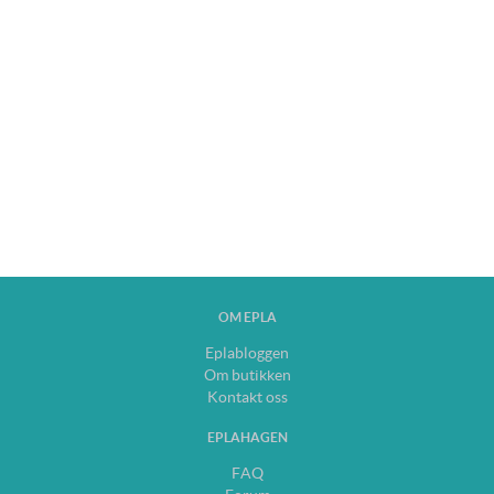
OM EPLA
Eplabloggen
Om butikken
Kontakt oss
EPLAHAGEN
FAQ