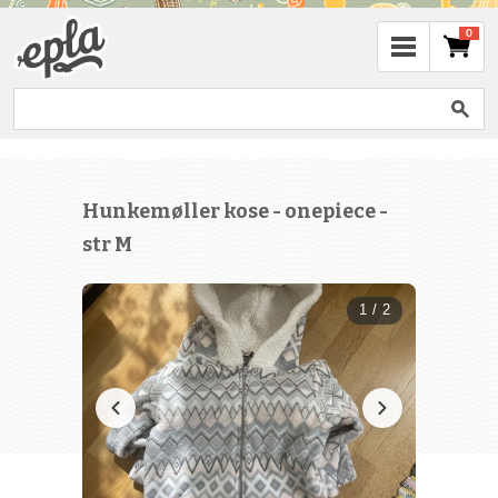
0
Hunkemøller kose - onepiece -
str M
1 / 2