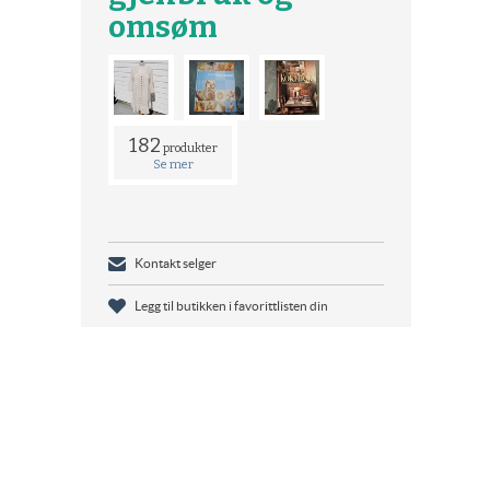
omsøm
182
produkter
Se mer
Kontakt selger
Legg til butikken i favorittlisten din