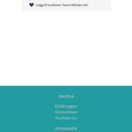
Legg til butikken i favorittlisten din
OM EPLA
Eplabloggen
Om butikken
Kontakt oss
EPLAHAGEN