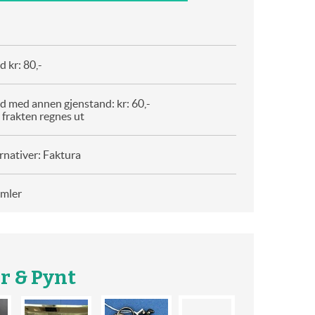
 kr: 80,-
d med annen gjenstand: kr: 60,-
 frakten regnes ut
rnativer: Faktura
amler
r & Pynt