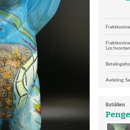
Fraktkostnad
Fraktkostna
Les hvordan
Betalingalte
Avdeling: S
Butikken
Penge