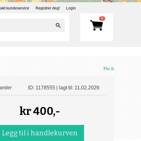
akt kundeservice
Registrer deg!
Login
0
Pin It
amler
ID: 1178555 | lagt til: 11.02.2026
kr
400,-