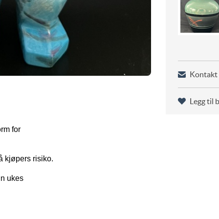
Kontakt 
Legg til 
orm for
 kjøpers risiko.
 En ukes