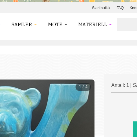
Start butikk
FAQ
Kont
SAMLER
MOTE
MATERIELL
Antall: 1 |
S
1 / 4