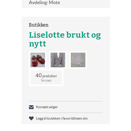
Avdeling: Mote
Butikken
Liselotte brukt og
nytt
40
produkter
Se mer
Kontakt selger
Legg til butikken i favorittlisten din