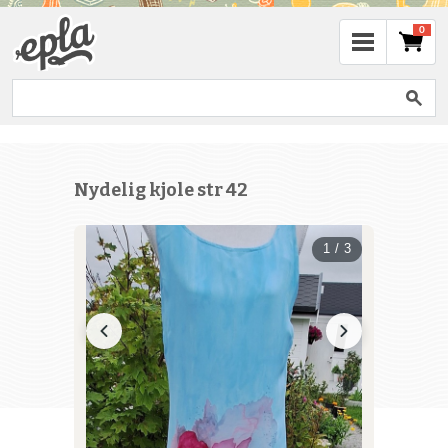
0
Nydelig kjole str 42
1 / 3