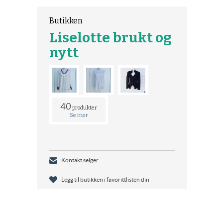
Butikken
Liselotte brukt og
nytt
40
produkter
Se mer
Kontakt selger
Legg til butikken i favorittlisten din