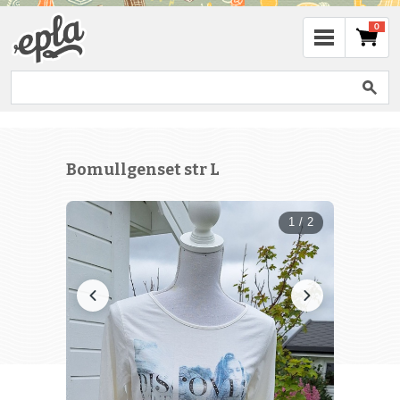
0
Bomullgenset str L
1 / 2