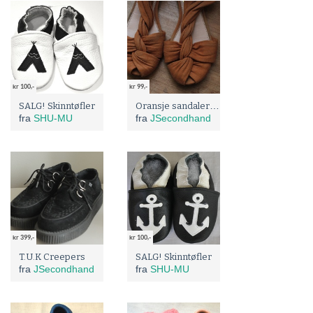
kr 100,-
kr 99,-
Oransje sandaler fra Urban Outfitters
SALG! Skinntøfler
fra
SHU-MU
fra
JSecondhand
kr 399,-
kr 100,-
T.U.K Creepers
SALG! Skinntøfler
fra
JSecondhand
fra
SHU-MU