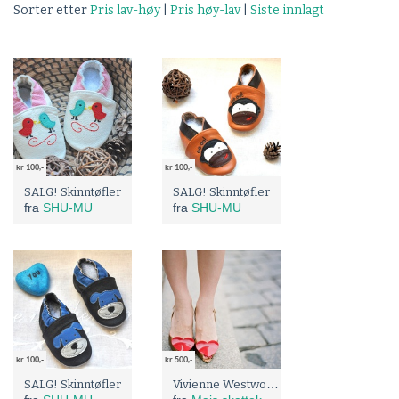
Sorter etter
Pris lav-høy
|
Pris høy-lav
|
Siste innlagt
kr 100,-
kr 100,-
SALG! Skinntøfler
SALG! Skinntøfler
fra
SHU-MU
fra
SHU-MU
kr 100,-
kr 500,-
Vivienne Westwood - hjertesko
SALG! Skinntøfler