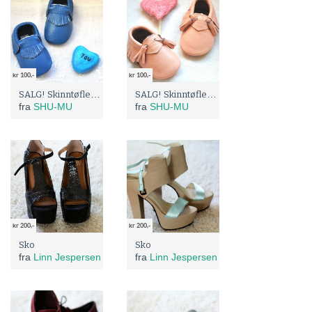
kr 100,-
kr 100,-
SALG! Skinntøfler fra Eco skinn
SALG! Skinntøfler fra Eco skinn
fra
SHU-MU
fra
SHU-MU
kr 200,-
kr 200,-
Sko
Sko
fra
Linn Jespersen
fra
Linn Jespersen