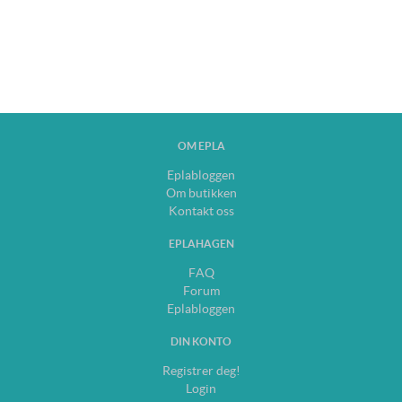
OM EPLA
Eplabloggen
Om butikken
Kontakt oss
EPLAHAGEN
FAQ
Forum
Eplabloggen
DIN KONTO
Registrer deg!
Login