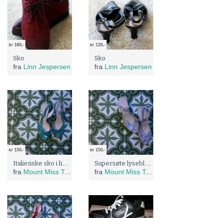
kr 180,-
kr 120,-
Sko
Sko
fra
Linn Jespersen
fra
Linn Jespersen
kr 150,-
kr 150,-
Italienske sko i havgrønn/turkis farge!
Supersøte lyseblå italienske sko
fra
Mount Miss Terry
fra
Mount Miss Terry