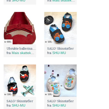
fra
SHU-MU
fra
Mais skattekammer
kr 800,-
kr 100,-
Ubrukte ballerinasko - perfekte til jul!
SALG! Skinntøfler
fra
Mais skattekammer
fra
SHU-MU
kr 100,-
kr 100,-
SALG! Skinntøfler
SALG! Skinntøfler
fra
SHU-MU
fra
SHU-MU