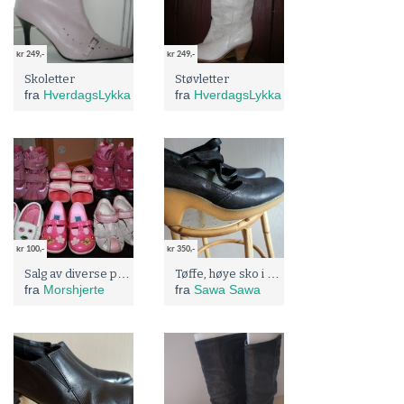
kr 249,-
kr 249,-
Skoletter
Støvletter
fra
HverdagsLykka
fra
HverdagsLykka
kr 100,-
kr 350,-
Salg av diverse pent brukte sko
Tøffe, høye sko i skinn
fra
Morshjerte
fra
Sawa Sawa