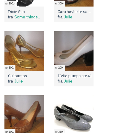
kr 300,-
kr 300,-
Zara høyhelte sandaler
Dixie Sko
fra
Some things..
fra
Julie
kr 300,-
kr 200,-
Gullpumps
Hvite pumps str 41
fra
Julie
fra
Julie
kr 300,-
kr 350,-