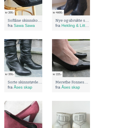
kr 200,-
kr 4600,-
Softline skinnsko str 39
Nye og ubrukte støvler/støvletter fra Jean-Baptiste Rautureau - Nypris 5998,-. 33 % rabatt, Konfirmasjonsgave. Gavetips!
fra
Sawa Sawa
fra
Hekling & Litt Til!
kr 350,-
kr 225,-
Sorte skinnstøvler, str 38
Merethe Fonnesberg sko
fra
Åses skap
fra
Åses skap