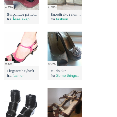
kr 250,-
kr 700,-
Burgunder på høye hæler str 39
Bubetti sko i skinn str. 36
fra
Åses skap
fra
fashion
kr 200,-
kr 399,-
Elegante høyhælte lakksko til dame Rosa og svart EU 36
Mudo Sko
fra
fashion
fra
Some things..