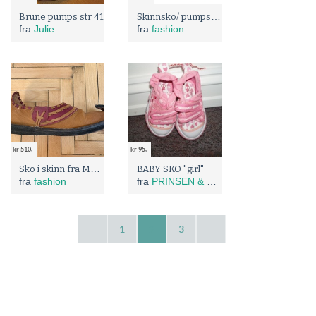
Skinnsko/ pumps fra Camper, Str. 36
Brune pumps str 41
fra
Julie
fra
fashion
kr 510,-
kr 95,-
Sko i skinn fra Marokko str. 36
BABY SKO "girl"
fra
fashion
fra
PRINSEN & PRINSESSEN
1
2
3