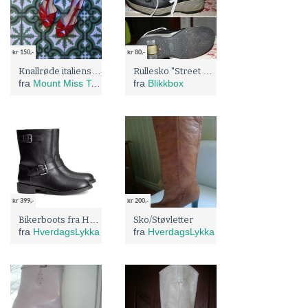
kr 150,-
kr 80,-
Knallrøde italienske sko!
Rullesko "Street Runner"
fra
Mount Miss Terry
fra
Blikkbox
kr 399,-
kr 200,-
Bikerboots fra H&M..NÅ 199,-
Sko/Støvletter
fra
HverdagsLykka
fra
HverdagsLykka