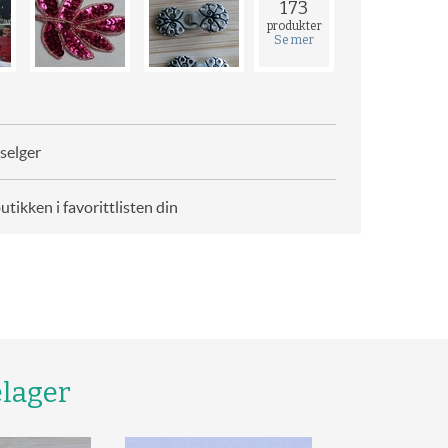
173
produkter
Se mer
selger
butikken i favorittlisten din
elager