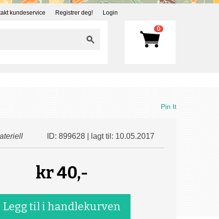
akt kundeservice
Registrer deg!
Login
0
Pin It
teriell
ID: 899628 | lagt til: 10.05.2017
kr
40,-