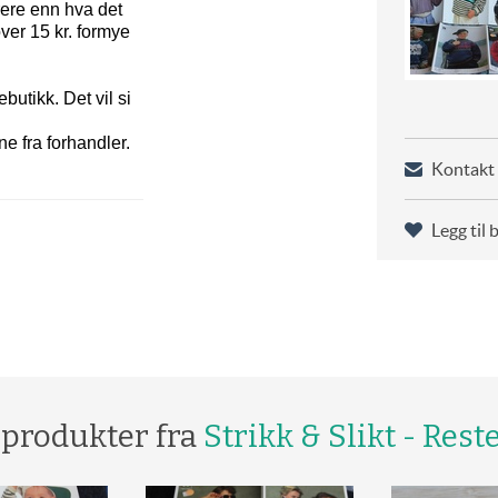
rere enn hva det
ver 15 kr. formye
butikk. Det vil si
ne fra forhandler.
Kontakt 
Legg til 
 produkter fra
Strikk & Slikt - Rest