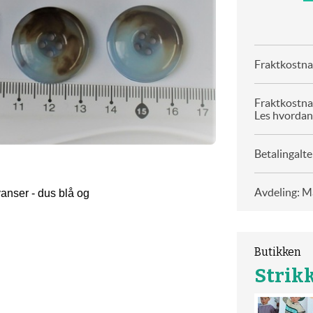
Fraktkostnad
Fraktkostna
Les hvordan
Betalingalte
Avdeling: Ma
anser - dus blå og
Butikken
Strikk