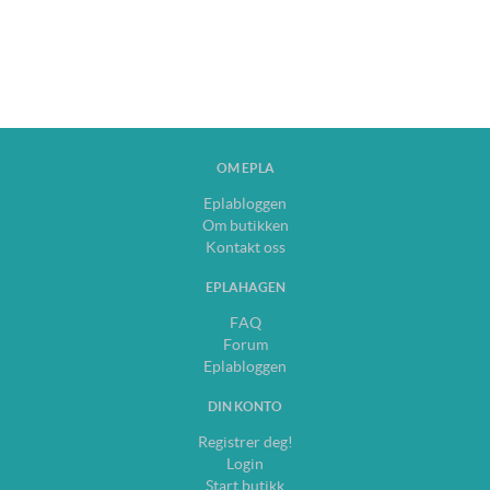
OM EPLA
Eplabloggen
Om butikken
Kontakt oss
EPLAHAGEN
FAQ
Forum
Eplabloggen
DIN KONTO
Registrer deg!
Login
Start butikk