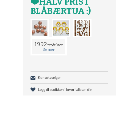
❤️HALV PRIS I
BLÅBÆRTUA :)
1992
produkter
Se mer
Kontakt selger
Legg til butikken i favorittlisten din