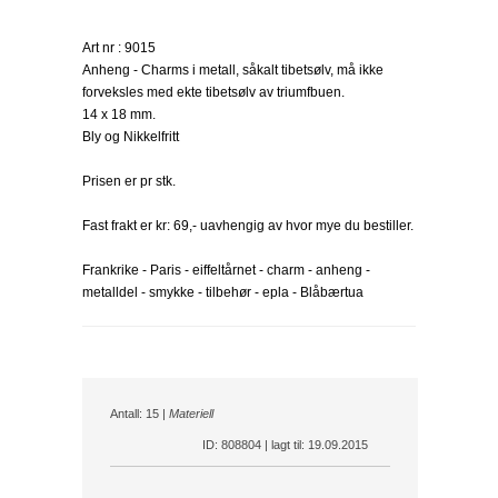
Art nr : 9015
Anheng - Charms i metall, såkalt tibetsølv, må ikke
forveksles med ekte tibetsølv av triumfbuen.
14 x 18 mm.
Bly og Nikkelfritt
Prisen er pr stk.
Fast frakt er kr: 69,- uavhengig av hvor mye du bestiller.
Frankrike - Paris - eiffeltårnet - charm - anheng -
metalldel - smykke - tilbehør - epla - Blåbærtua
Antall: 15 |
Materiell
ID: 808804 | lagt til: 19.09.2015