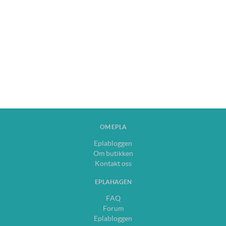
OM EPLA
Eplabloggen
Om butikken
Kontakt oss
EPLAHAGEN
FAQ
Forum
Eplabloggen