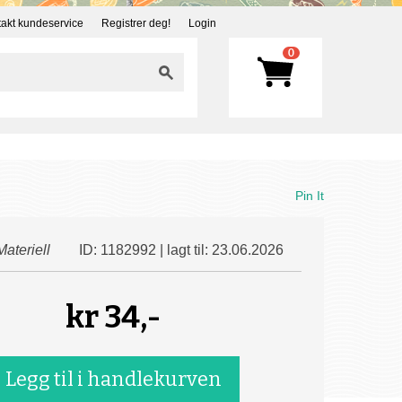
akt kundeservice
Registrer deg!
Login
0
Pin It
Materiell
ID: 1182992 | lagt til: 23.06.2026
kr
34,-