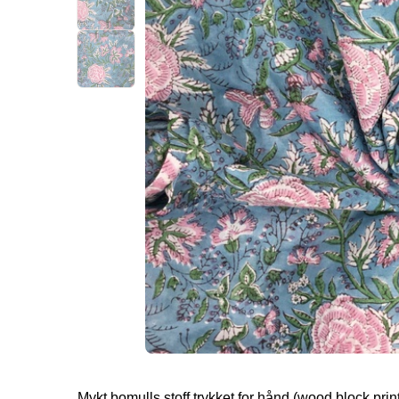
Mykt bomulls stoff trykket for hånd (wood block prin