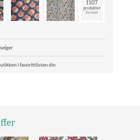
1107
produkter
Se mer
selger
butikken i favorittlisten din
ffer