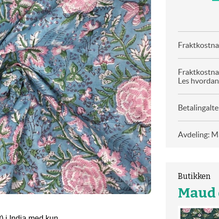
Fraktkostnad
Fraktkostna
Les hvordan
Betalingalte
Avdeling: Ma
Butikken
Maud o
t) i India med kun