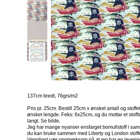
137cm bredt, 76grs/m2
Pris pr. 25cm. Bestill 25cm x ønsket antall og stoffet v
ønsket lengde. Feks: 6x25cm, og du mottar et stoff
langt. Se bilde.
Jeg har mange nyanser ensfarget bomullstoff i sam
du kan bruke sammen med Liberty og London stoffe
Vennligst vær oppmerksom på at jeg har en leverin