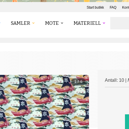
Start butikk
FAQ
Kont
SAMLER
MOTE
MATERIELL
Antall: 10 |
1 / 6