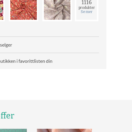
1116
produkter
Se mer
selger
butikken i favorittlisten din
ffer