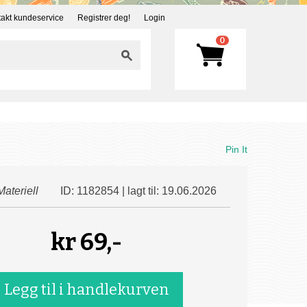
akt kundeservice
Registrer deg!
Login
0
Pin It
Materiell
ID: 1182854 | lagt til: 19.06.2026
kr
69,-