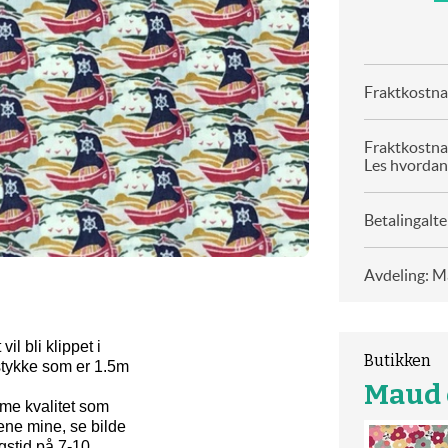
Fraktkostnad
Fraktkostna
Les hvordan
Betalingalte
Avdeling: Ma
il bli klippet i
Butikken
stykke som er 1.5m
Maud o
me kvalitet som
ne mine, se bilde
gstid på 7-10