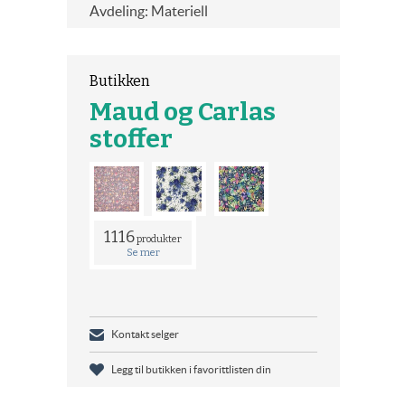
Avdeling: Materiell
Butikken
Maud og Carlas
stoffer
1116
produkter
Se mer
Kontakt selger
Legg til butikken i favorittlisten din