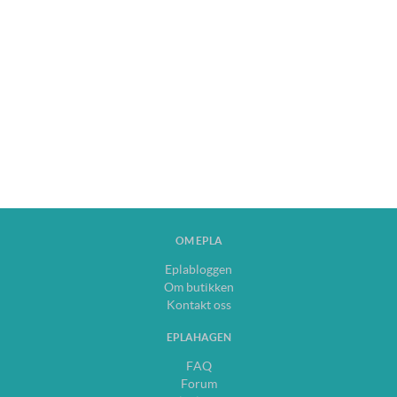
OM EPLA
Eplabloggen
Om butikken
Kontakt oss
EPLAHAGEN
FAQ
Forum