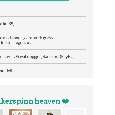
 kr: 39,-
d med annen gjenstand:
gratis
 frakten regnes ut
rnativer: Privat oppgjør, Bankkort (PayPal)
teriell
kkerspinn heaven ❤️