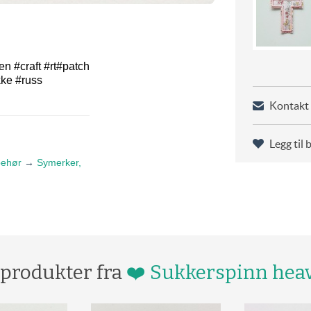
n #craft #rt#patch
kke #russ
Kontakt 
Legg til 
behør
→
Symerker,
 produkter fra
❤️ Sukkerspinn hea