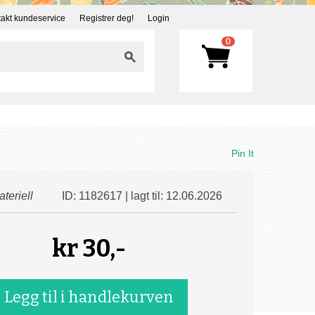
akt kundeservice
Registrer deg!
Login
0
Pin It
teriell
ID: 1182617 | lagt til: 12.06.2026
kr
30,-