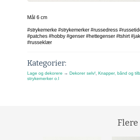
Mål 6 cm
#strykemerke #strykemerker #russedress #russetide
#patches #hobby #genser #hettegenser #tshirt #ja
#russeklær
Kategorier:
Lage og dekorere
→
Dekorer selv!
,
Knapper, bånd og til
strykemerker o.l
Flere