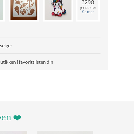
3298
produkter
Se mer
selger
butikken i favorittlisten din
ven ❤️