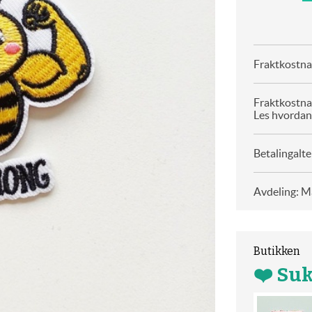
Fraktkostnad
Fraktkostna
Les hvordan
Betalingalte
Avdeling: Ma
Butikken
❤️ Su