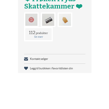
Skattekammer ❤️
112
produkter
Se mer
Kontakt selger
Legg til butikken i favorittlisten din