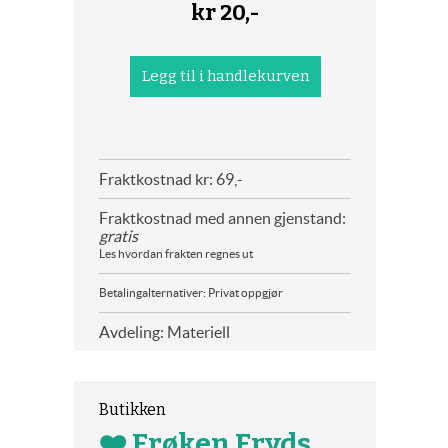
kr
20,-
Fraktkostnad kr: 69,-
Fraktkostnad med annen gjenstand:
gratis
Les hvordan frakten regnes ut
Betalingalternativer: Privat oppgjør
Avdeling: Materiell
Butikken
❤️ Frøken Fryds