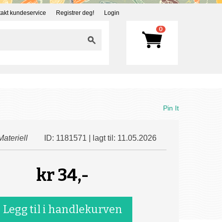
akt kundeservice
Registrer deg!
Login
0
Pin It
Materiell
ID: 1181571 | lagt til: 11.05.2026
kr
34,-