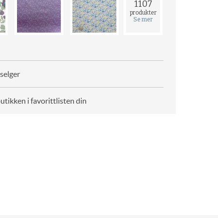
1107
produkter
Se mer
selger
butikken i favorittlisten din