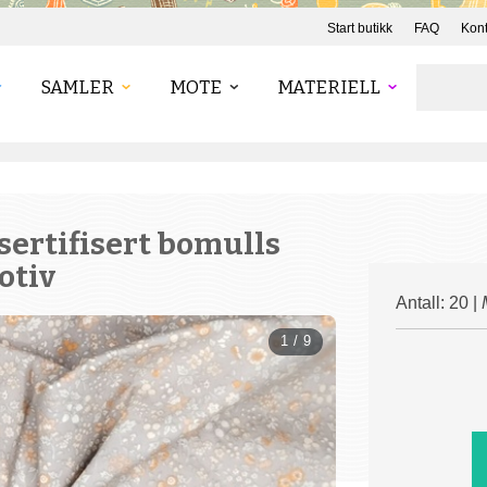
Start butikk
FAQ
Kont
SAMLER
MOTE
MATERIELL
sertifisert bomulls
otiv
Antall: 20 |
1 / 9