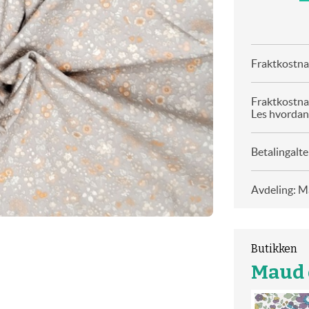
Fraktkostnad
Fraktkostna
Les hvordan
Betalingalte
Avdeling: Ma
Butikken
Maud o