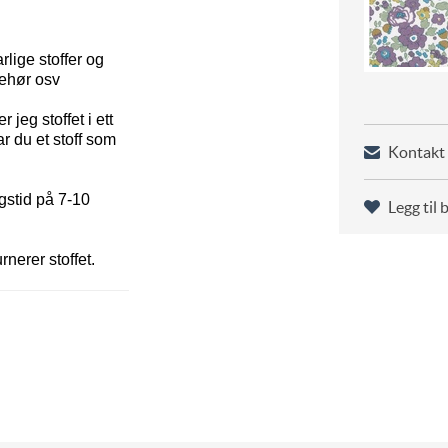
rlige stoffer og
behør osv
jeg stoffet i ett
ar du et stoff som
Kontakt 
gstid på 7-10
Legg til 
rnerer stoffet.